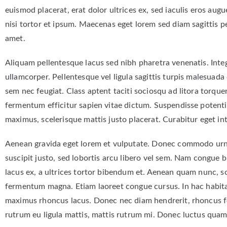
euismod placerat, erat dolor ultrices ex, sed iaculis eros augue 
nisi tortor et ipsum. Maecenas eget lorem sed diam sagittis pe
amet.
Aliquam pellentesque lacus sed nibh pharetra venenatis. Intege
ullamcorper. Pellentesque vel ligula sagittis turpis malesuad
sem nec feugiat. Class aptent taciti sociosqu ad litora torq
fermentum efficitur sapien vitae dictum. Suspendisse potenti
maximus, scelerisque mattis justo placerat. Curabitur eget in
Aenean gravida eget lorem et vulputate. Donec commodo urna d
suscipit justo, sed lobortis arcu libero vel sem. Nam congue
lacus ex, a ultrices tortor bibendum et. Aenean quam nunc, so
fermentum magna. Etiam laoreet congue cursus. In hac habitas
maximus rhoncus lacus. Donec nec diam hendrerit, rhoncus felis
rutrum eu ligula mattis, mattis rutrum mi. Donec luctus quam