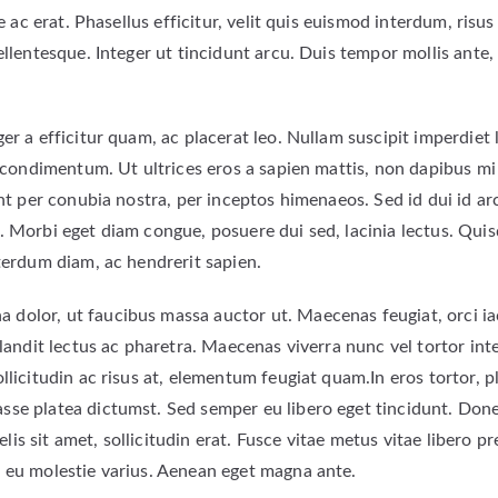
ac erat. Phasellus efficitur, velit quis euismod interdum, risus f
llentesque. Integer ut tincidunt arcu. Duis tempor mollis ante, 
r a efficitur quam, ac placerat leo. Nullam suscipit imperdiet 
a condimentum. Ut ultrices eros a sapien mattis, non dapibus mi
uent per conubia nostra, per inceptos himenaeos. Sed id dui id
. Morbi eget diam congue, posuere dui sed, lacinia lectus. Quis
terdum diam, ac hendrerit sapien.
olor, ut faucibus massa auctor ut. Maecenas feugiat, orci iacu
 blandit lectus ac pharetra. Maecenas viverra nunc vel tortor 
llicitudin ac risus at, elementum feugiat quam.In eros tortor, 
se platea dictumst. Sed semper eu libero eget tincidunt. Donec
 sit amet, sollicitudin erat. Fusce vitae metus vitae libero pre
 eu molestie varius. Aenean eget magna ante.